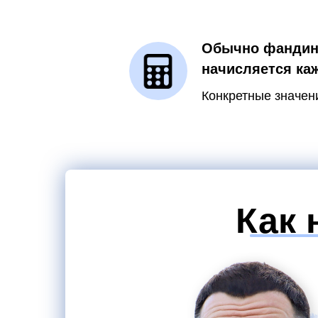
Обычно фандинг
начисляется каж
Конкретные значени
Как 