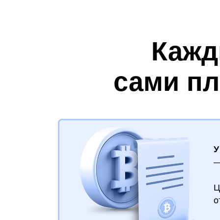
Кажд
сами пл
У
—
Ц
о