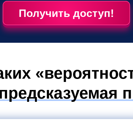
Получить доступ!
аких «вероятност
 предсказуемая 