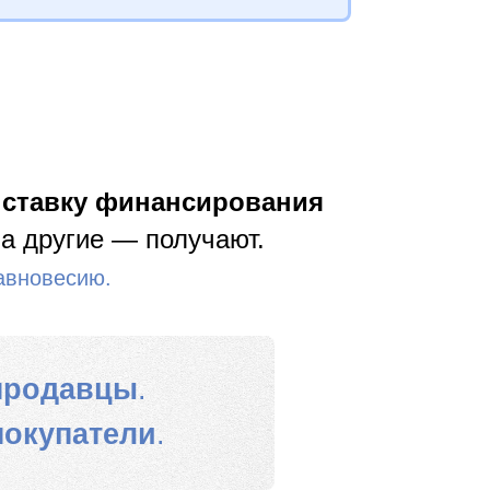
 ставку финансирования
 а другие — получают.
равновесию.
продавцы
.
покупатели
.