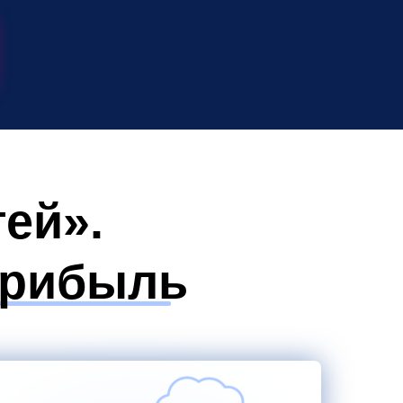
ей».
прибыль